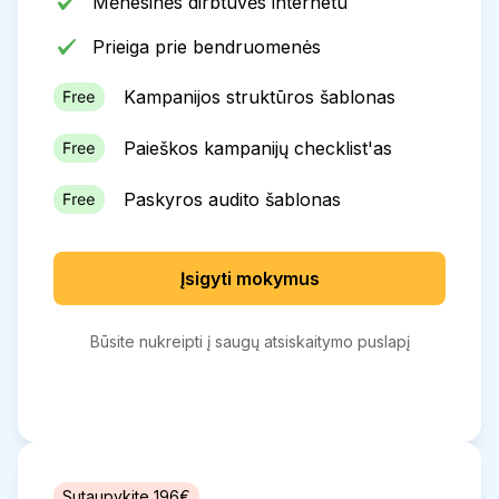
Mėnesinės dirbtuvės internetu
Prieiga prie bendruomenės
Kampanijos struktūros šablonas
Paieškos kampanijų checklist'as
Paskyros audito šablonas
Įsigyti mokymus
Būsite nukreipti į saugų atsiskaitymo puslapį
Sutaupykite 196€