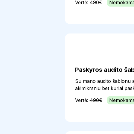
Vertė:
490€
Nemokam
Paskyros audito ša
Su mano audito šablonu a
akimikrsniu bet kuriai pask
Vertė:
490€
Nemokam