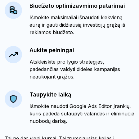
Biudžeto optimizavmimo patarimai
Išmokite maksimaliai išnaudoti kiekvieną
eurą ir gauti didžiausią investicijų grąžą iš
reklamos biudžeto.
Aukite pelningai
Atskleiskite pro lygio strategijas,
padedančias valdyti dideles kampanijas
neaukojant grąžos.
Taupykite laiką
Išmokite naudoti Google Ads Editor įrankių,
kuris padeda sutaupyti valandas ir eliminuoja
nuobodų darbą.
Tai ne dar vieni kursai. Tai trumpiausias kelias į