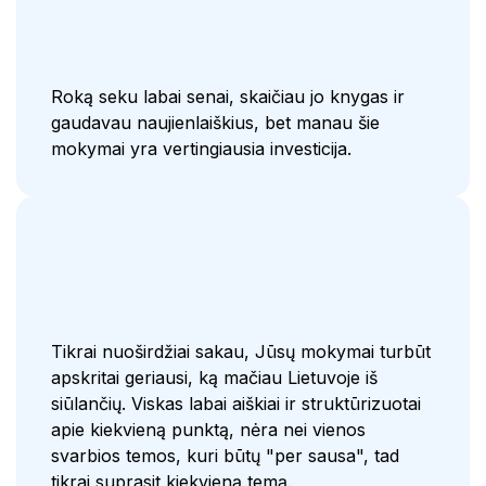
Roką seku labai senai, skaičiau jo knygas ir
gaudavau naujienlaiškius, bet manau šie
mokymai yra vertingiausia investicija.
Tikrai nuoširdžiai sakau, Jūsų mokymai turbūt
apskritai geriausi, ką mačiau Lietuvoje iš
siūlančių. Viskas labai aiškiai ir struktūrizuotai
apie kiekvieną punktą, nėra nei vienos
svarbios temos, kuri būtų "per sausa", tad
tikrai suprasit kiekvieną temą.