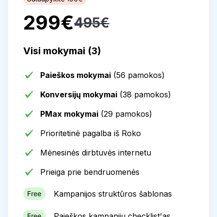
299€
495€
Visi mokymai (3)
Paieškos mokymai
(56 pamokos)
Konversijų mokymai
(38 pamokos)
PMax mokymai
(29 pamokos)
Prioritetinė pagalba iš Roko
Mėnesinės dirbtuvės internetu
Prieiga prie bendruomenės
Kampanijos struktūros šablonas
Paieškos kampanijų checklist'as