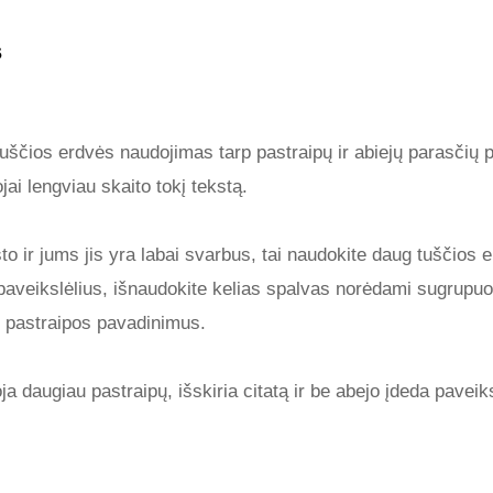
s
tuščios erdvės naudojimas tarp pastraipų ir abiejų parasčių 
jai lengviau skaito tokį tekstą.
sto ir jums jis yra labai svarbus, tai naudokite daug tuščios 
 paveikslėlius, išnaudokite kelias spalvas norėdami sugrupuoti
 pastraipos pavadinimus.
a daugiau pastraipų, išskiria citatą ir be abejo įdeda paveiks