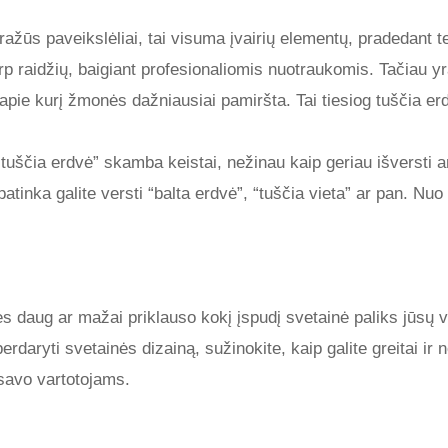
ražūs paveikslėliai, tai visuma įvairių elementų, pradedant t
arp raidžių, baigiant profesionaliomis nuotraukomis. Tačiau y
apie kurį žmonės dažniausiai pamiršta. Tai tiesiog tuščia er
“tuščia erdvė” skamba keistai, nežinau kaip geriau išversti a
patinka galite versti “balta erdvė”, “tuščia vieta” ar pan. Nuo
s daug ar mažai priklauso kokį įspudį svetainė paliks jūsų va
 perdaryti svetainės dizainą, sužinokite, kaip galite greitai i
 savo vartotojams.