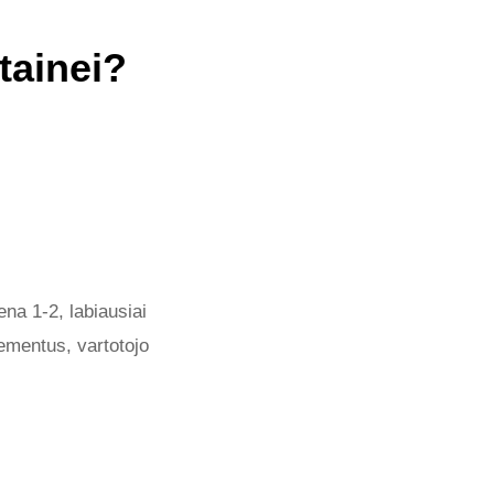
tainei?
ena 1-2, labiausiai
lementus, vartotojo