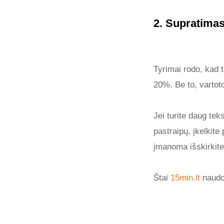
2. Supratima
Tyrimai rodo, kad 
20%. Be to, vartoto
Jei turite daug tek
pastraipų, įkelkite
įmanoma išskirkite
Štai
15min.lt
naudoj