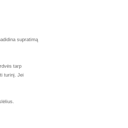
padidina supratimą
erdvės tarp
 turinį. Jei
lėlius.