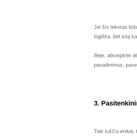
Jei šis tekstas būtų
logiška, bet kitą k
Beje, atkreipkite d
pavadinimus, paveik
3. Pasitenkin
Tiek tuščia erdvė, 