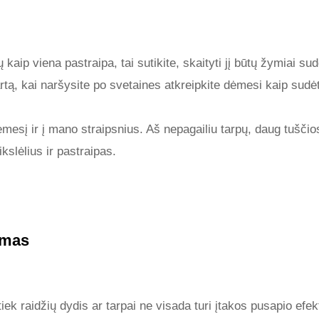
 kaip viena pastraipa, tai sutikite, skaityti jį būtų žymiai su
artą, kai naršysite po svetaines atkreipkite dėmesi kaip sudėt
ėmesį ir į mano straipsnius. Aš nepagailiu tarpų, daug tuščio
slėlius ir pastraipas.
imas
tiek raidžių dydis ar tarpai ne visada turi įtakos pusapio efe