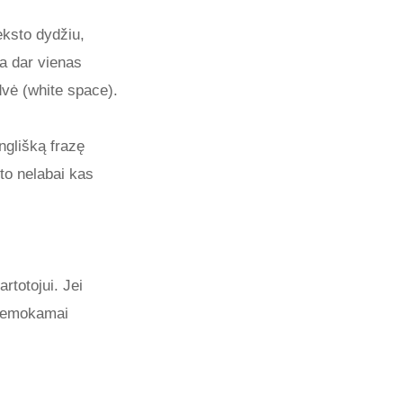
eksto dydžiu,
ra dar vienas
dvė (white space).
nglišką frazę
 to nelabai kas
rtotojui. Jei
r nemokamai