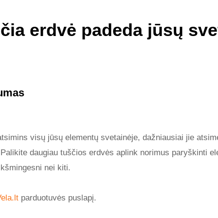
čia erdvė padeda jūsų sve
gumas
eatsimins visų jūsų elementų svetainėje, dažniausiai jie atsim
 Palikite daugiau tuščios erdvės aplink norimus paryškinti e
ikšmingesni nei kiti.
ela.lt
parduotuvės puslapį.