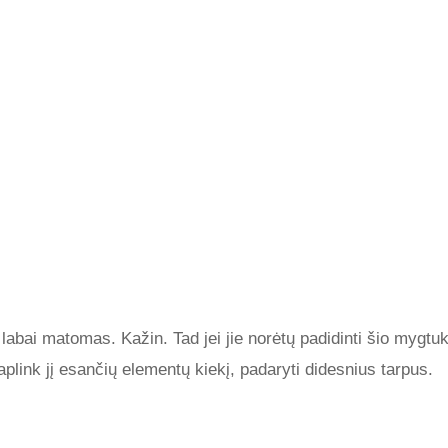
į” labai matomas. Kažin. Tad jei jie norėtų padidinti šio myg
aplink jį esančių elementų kiekį, padaryti didesnius tarpus.