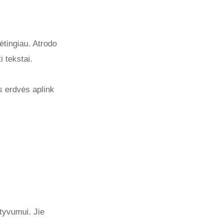
dėtingiau. Atrodo
i tekstai.
s erdvės aplink
ktyvumui. Jie