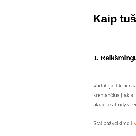
Kaip tuš
1. Reikšmin
Vartotojai tikrai n
krentančius į akis.
akiai jie atrodys re
Štai pažvelkime į
V