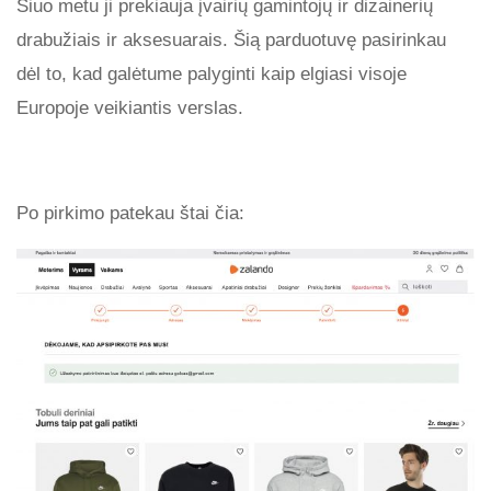
Šiuo metu ji prekiauja įvairių gamintojų ir dizainerių
drabužiais ir aksesuarais. Šią parduotuvę pasirinkau
dėl to, kad galėtume palyginti kaip elgiasi visoje
Europoje veikiantis verslas.
Po pirkimo patekau štai čia: