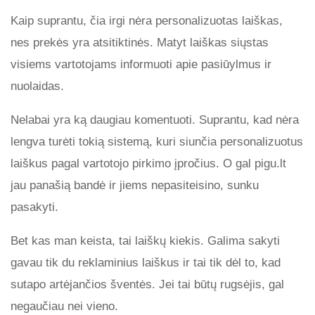
Kaip suprantu, čia irgi nėra personalizuotas laiškas,
nes prekės yra atsitiktinės. Matyt laiškas siųstas
visiems vartotojams informuoti apie pasiūylmus ir
nuolaidas.
Nelabai yra ką daugiau komentuoti. Suprantu, kad nėra
lengva turėti tokią sistemą, kuri siunčia personalizuotus
laiškus pagal vartotojo pirkimo įpročius. O gal pigu.lt
jau panašią bandė ir jiems nepasiteisino, sunku
pasakyti.
Bet kas man keista, tai laiškų kiekis. Galima sakyti
gavau tik du reklaminius laiškus ir tai tik dėl to, kad
sutapo artėjančios šventės. Jei tai būtų rugsėjis, gal
negaučiau nei vieno.