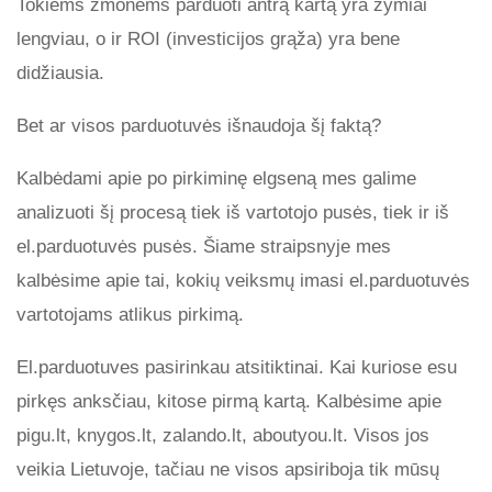
Tokiems žmonėms parduoti antrą kartą yra žymiai
lengviau, o ir ROI (investicijos grąža) yra bene
didžiausia.
Bet ar visos parduotuvės išnaudoja šį faktą?
Kalbėdami apie po pirkiminę elgseną mes galime
analizuoti šį procesą tiek iš vartotojo pusės, tiek ir iš
el.parduotuvės pusės. Šiame straipsnyje mes
kalbėsime apie tai, kokių veiksmų imasi el.parduotuvės
vartotojams atlikus pirkimą.
El.parduotuves pasirinkau atsitiktinai. Kai kuriose esu
pirkęs anksčiau, kitose pirmą kartą. Kalbėsime apie
pigu.lt, knygos.lt, zalando.lt, aboutyou.lt. Visos jos
veikia Lietuvoje, tačiau ne visos apsiriboja tik mūsų