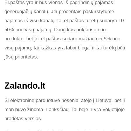
El.paštas yra ir bus vienas iš pagrindinių pajamas
generuojačių kanalų. Jei procentais paskirstytume
pajamas iš visų kanalų, tai el.paštas turėtų sudaryti 10-
50% nuo visų pajamų. Daug kas priklauso nuo
produkto, bet jei el.paštas sudaro mažiau nei 5% nuo
visų pajamų, tai kažkas yra labai blogai ir tai turėtų būti
jūsų prioritetas.
Zalando.lt
Ši elektroninė parduotuvė neseniai atėjo į Lietuvą, bet ji
man buvo žinoma ir anksčiau. Tai beje ir yra Vokietijoje
pradėtas verslas.