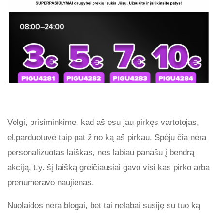
Vėlgi, prisiminkime, kad aš esu jau pirkęs vartotojas,
el.parduotuvė taip pat žino ką aš pirkau. Spėju čia nėra
personalizuotas laiškas, nes labiau panašu į bendrą
akciją, t.y. šį laišką greičiausiai gavo visi kas pirko arba
prenumeravo naujienas.
Nuolaidos nėra blogai, bet tai nelabai susiję su tuo ką