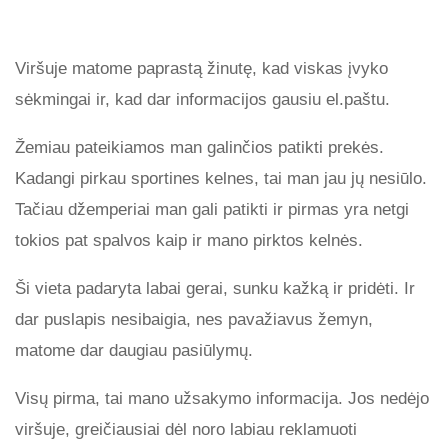
Viršuje matome paprastą žinutę, kad viskas įvyko
sėkmingai ir, kad dar informacijos gausiu el.paštu.
Žemiau pateikiamos man galinčios patikti prekės.
Kadangi pirkau sportines kelnes, tai man jau jų nesiūlo.
Tačiau džemperiai man gali patikti ir pirmas yra netgi
tokios pat spalvos kaip ir mano pirktos kelnės.
Ši vieta padaryta labai gerai, sunku kažką ir pridėti. Ir
dar puslapis nesibaigia, nes pavažiavus žemyn,
matome dar daugiau pasiūlymų.
Visų pirma, tai mano užsakymo informacija. Jos nedėjo
viršuje, greičiausiai dėl noro labiau reklamuoti