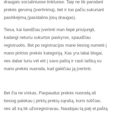
draugais socialiniuose tinkluose. Taip ne tik parodant
prekės gerumą (įvertinimą), bet ir tuo pačiu sukuriant
pasitikėjimą (pasidalino jūsų draugas).
Tiesa, kai bandžiau įvertinti man liepė prisijungti,
kadangi neturiu sukurtos paskyros, spaudžiau
registruotis. Bet po registracijos mane tiesiog numetė į
mano pirktos prekės kategoriją. Kas yra labai blogai,
nes dabar turiu vėl eiti į savo paštą ir rasti laišką su
mano prekės nuoroda, kad galėčiau ją įvertinti.
Bet čia ne viskas. Paspaudus prekės nuorodą aš
tiesiog patekau į pirktų prekių sąrašą, kuris tuščias,
nes aš ką tik užsiregistravau. Naudojau tą patį el.paštą