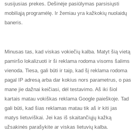
susijusias prekes. Dešinėje pasiūlymas parsisiųsti
mobiliąją programėlę. Ir žemiau yra kažkokių nuolaidų
baneris.
Minusas tas, kad viskas vokiečių kalba. Matyt šią vietą
pamiršo lokalizuoti ir ši reklama rodoma visoms šalims
vienoda. Tiesa, gali būti ir taip, kad šį reklama rodoma
pagal IP adresą arba dar kokius nors parametrus, o pas
mane jie dažnai keičiasi, dėl testavimo. Aš iki šiol
kartais matau vokiškas reklama Google paieškoje. Tad
gali būti, kad šias reklamas matau tik aš ir kiti jas
matys lietuviškai. Jei kas iš skaitančiųjų kažką
užsakinės parašykite ar viskas lietuvių kalba.