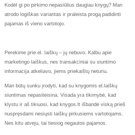
Kodėl gi po pirkimo nepasiūlius daugiau knygų? Man
atrodo logiškas variantas ir praleista progą padidinti
pajamas iš vieno vartotojo.
Perekime prie el. laiškų – jų nebuvo. Kalbu apie
marketingo laiškus, nes transakciniai su siuntimo
informacija atkeliavo, jiems priekaištų neturiu.
Man būtų sunku įrodyti, kad su knygomis el.laiškų
siuntimas nepasiteisina. Visada yra tikimybė, kad
klystu ir aš tikiuosi, kad knygos.lt išbandė viską prieš
nuspręsdami nesiųsti laiškų pirkusiems vartotojams.
Nes kitu atveju, tai tiesiog negautos pajamos.