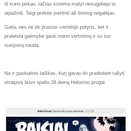
iš kurio pirkau, tačiau sistema matyt nesugebėjo to
atpažinti. Taigi prekės įvertinti aš tiesiog negalėjau.
Gaila, nes ne tik prastas vartotojo potyris, bet ir
praleista galimybė gauti mano vertinimą ir su tuo
susijusią naudą.
Na ir paskutinis laiškas, kurį gavau iki pradedant rašyti
straipsnį buvo spalio 26 dieną Helovino progai.