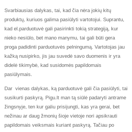
Svarbiausias dalykas, tai, kad čia nėra jokių kitų
produktų, kuriuos galima pasiūlyti vartotojui. Suprantu,
kad el.parduotuvė gali pasirinkti tokią strategiją, kur
nieko nesiūlo, bet mano manymu, tai gali būti gera
proga padidinti parduotuvės pelningumą. Vartotojas jau
kažką nusipirko, jis jau suvedė savo duomenis ir yra
didelė tikimybė, kad susidomės papildomais
pasiūlymais.
Dar vienas dalykas, ką parduotuvė gali čia pasiūlyti, tai
susikurti paskyrą. Pigu.lt man tą siūlė padaryti antrame
žingsnyje, ten kur galiu prisijungti, kas yra gerai, bet
nežinau ar daug žmonių šioje vietoje nori apsikrauti
papildomais veiksmais kuriant paskyrą. Tačiau po