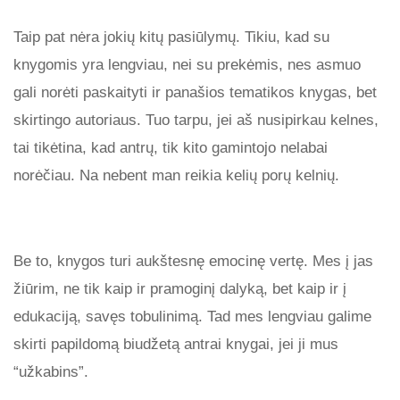
Taip pat nėra jokių kitų pasiūlymų. Tikiu, kad su
knygomis yra lengviau, nei su prekėmis, nes asmuo
gali norėti paskaityti ir panašios tematikos knygas, bet
skirtingo autoriaus. Tuo tarpu, jei aš nusipirkau kelnes,
tai tikėtina, kad antrų, tik kito gamintojo nelabai
norėčiau. Na nebent man reikia kelių porų kelnių.
Be to, knygos turi aukštesnę emocinę vertę. Mes į jas
žiūrim, ne tik kaip ir pramoginį dalyką, bet kaip ir į
edukaciją, savęs tobulinimą. Tad mes lengviau galime
skirti papildomą biudžetą antrai knygai, jei ji mus
“užkabins”.