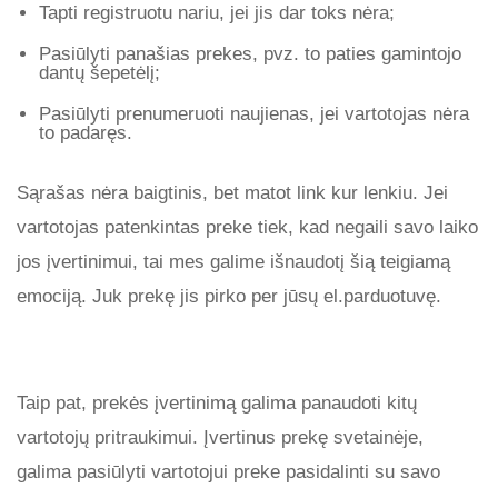
Tapti registruotu nariu, jei jis dar toks nėra;
Pasiūlyti panašias prekes, pvz. to paties gamintojo
dantų šepetėlį;
Pasiūlyti prenumeruoti naujienas, jei vartotojas nėra
to padaręs.
Sąrašas nėra baigtinis, bet matot link kur lenkiu. Jei
vartotojas patenkintas preke tiek, kad negaili savo laiko
jos įvertinimui, tai mes galime išnaudotį šią teigiamą
emociją. Juk prekę jis pirko per jūsų el.parduotuvę.
Taip pat, prekės įvertinimą galima panaudoti kitų
vartotojų pritraukimui. Įvertinus prekę svetainėje,
galima pasiūlyti vartotojui preke pasidalinti su savo