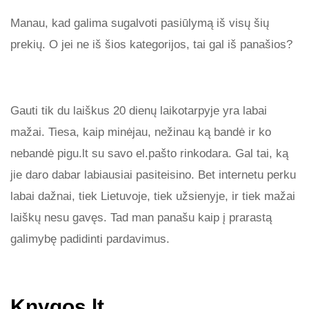
Manau, kad galima sugalvoti pasiūlymą iš visų šių
prekių. O jei ne iš šios kategorijos, tai gal iš panašios?
Gauti tik du laiškus 20 dienų laikotarpyje yra labai
mažai. Tiesa, kaip minėjau, nežinau ką bandė ir ko
nebandė pigu.lt su savo el.pašto rinkodara. Gal tai, ką
jie daro dabar labiausiai pasiteisino. Bet internetu perku
labai dažnai, tiek Lietuvoje, tiek užsienyje, ir tiek mažai
laiškų nesu gavęs. Tad man panašu kaip į prarastą
galimybę padidinti pardavimus.
Knygos.lt