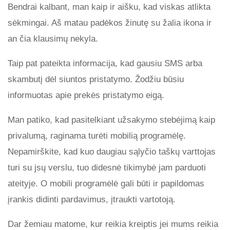
Bendrai kalbant, man kaip ir aišku, kad viskas atlikta
sėkmingai. Aš matau padėkos žinutę su žalia ikona ir
an čia klausimų nekyla.
Taip pat pateikta informacija, kad gausiu SMS arba
skambutį dėl siuntos pristatymo. Žodžiu būsiu
informuotas apie prekės pristatymo eigą.
Man patiko, kad pasitelkiant užsakymo stebėjimą kaip
privalumą, raginama turėti mobilią programėlę.
Nepamirškite, kad kuo daugiau sąlyčio taškų varttojas
turi su jsų verslu, tuo didesnė tikimybė jam parduoti
ateityje. O mobili programėlė gali būti ir papildomas
įrankis didinti pardavimus, įtraukti vartotoją.
Dar žemiau matome, kur reikia kreiptis jei mums reikia