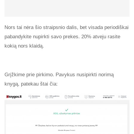
Nors tai nėra šio straipsnio dalis, bet visada periodiškai
pabandykite nupirkti savo prekes. 20% atveju rasite
kokią nors klaidą.
Grįžkime prie pirkimo. Pavykus nusipirkti norimą
knygą, patekau štai čia: