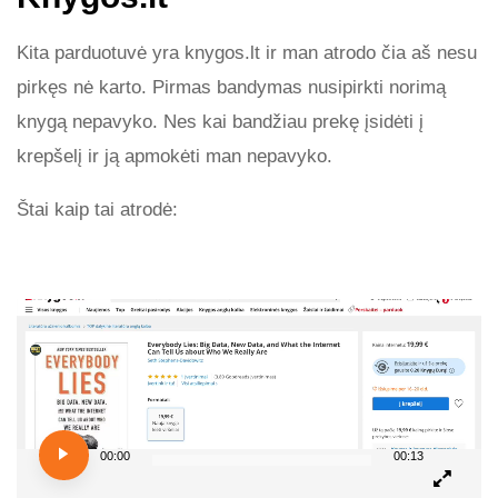
Kita parduotuvė yra knygos.lt ir man atrodo čia aš nesu
pirkęs nė karto. Pirmas bandymas nusipirkti norimą
knygą nepavyko. Nes kai bandžiau prekę įsidėti į
krepšelį ir ją apmokėti man nepavyko.
Štai kaip tai atrodė:
Video
Player
00:00
00:13