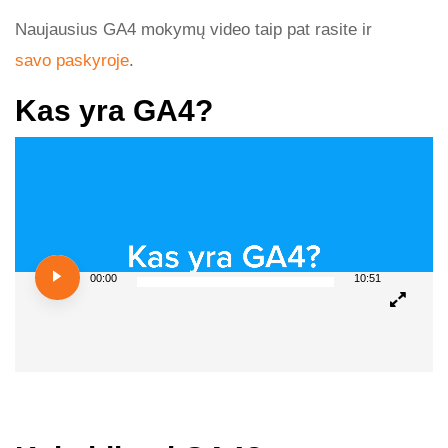
Naujausius GA4 mokymų video taip pat rasite ir
savo paskyroje
.
Kas yra GA4?
Video
Player
00:00
10:51