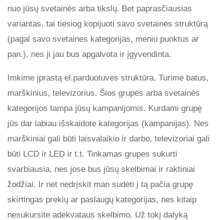
nuo jūsų svetainės arba tikslų. Bet paprasčiausias
variantas, tai tiesiog kopijuoti savo svetainės struktūrą
(pagal savo svetaines kategorijas, meniu punktus ar
pan.), nes ji jau bus apgalvota ir įgyvendinta.
Imkime įprastą el.parduotuvės struktūra. Turime batus,
marškinius, televizorius. Šios grupės arba svetainės
kategorijos tampa jūsų kampanijomis. Kurdami grupę
jūs dar labiau išskaidote kategorijas (kampanijas). Nes
marškiniai gali būti laisvalaikio ir darbo, televizoriai gali
būti LCD ir LED ir t.t. Tinkamas grupes sukurti
svarbiausia, nes jose bus jūsų skelbimai ir raktiniai
žodžiai. Ir net nedrįskit man sudėti į tą pačia grupę
skirtingas prekių ar paslaugų kategorijas, nes kitaip
nesukursite adekvataus skelbimo. Už tokį dalyką