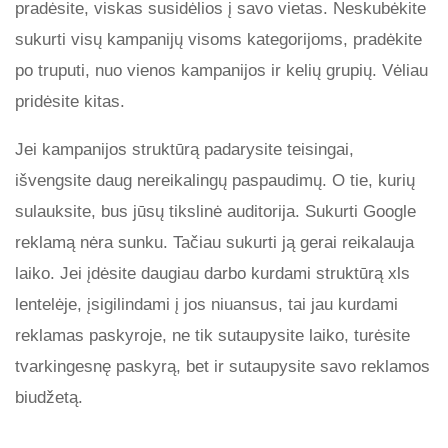
pradėsite, viskas susidėlios į savo vietas. Neskubėkite
sukurti visų kampanijų visoms kategorijoms, pradėkite
po truputi, nuo vienos kampanijos ir kelių grupių. Vėliau
pridėsite kitas.
Jei kampanijos struktūrą padarysite teisingai,
išvengsite daug nereikalingų paspaudimų. O tie, kurių
sulauksite, bus jūsų tikslinė auditorija. Sukurti Google
reklamą nėra sunku. Tačiau sukurti ją gerai reikalauja
laiko. Jei įdėsite daugiau darbo kurdami struktūrą xls
lentelėje, įsigilindami į jos niuansus, tai jau kurdami
reklamas paskyroje, ne tik sutaupysite laiko, turėsite
tvarkingesnę paskyrą, bet ir sutaupysite savo reklamos
biudžetą.