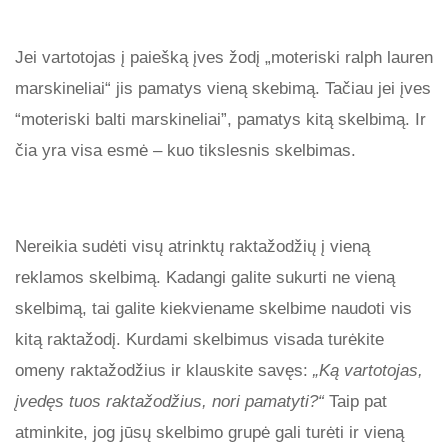
Jei vartotojas į paiešką įves žodį „moteriski ralph lauren
marskineliai“ jis pamatys vieną skebimą. Tačiau jei įves
“moteriski balti marskineliai”, pamatys kitą skelbimą. Ir
čia yra visa esmė – kuo tikslesnis skelbimas.
Nereikia sudėti visų atrinktų raktažodžių į vieną
reklamos skelbimą. Kadangi galite sukurti ne vieną
skelbimą, tai galite kiekviename skelbime naudoti vis
kitą raktažodį. Kurdami skelbimus visada turėkite
omeny raktažodžius ir klauskite savęs:
„Ką vartotojas,
įvedęs tuos raktažodžius, nori pamatyti?“
Taip pat
atminkite, jog jūsų skelbimo grupė gali turėti ir vieną