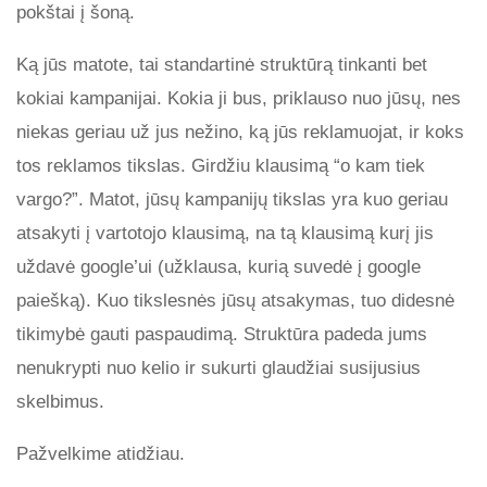
pokštai į šoną.
Ką jūs matote, tai standartinė struktūrą tinkanti bet
kokiai kampanijai. Kokia ji bus, priklauso nuo jūsų, nes
niekas geriau už jus nežino, ką jūs reklamuojat, ir koks
tos reklamos tikslas. Girdžiu klausimą “o kam tiek
vargo?”. Matot, jūsų kampanijų tikslas yra kuo geriau
atsakyti į vartotojo klausimą, na tą klausimą kurį jis
uždavė google’ui (užklausa, kurią suvedė į google
paiešką). Kuo tikslesnės jūsų atsakymas, tuo didesnė
tikimybė gauti paspaudimą. Struktūra padeda jums
nenukrypti nuo kelio ir sukurti glaudžiai susijusius
skelbimus.
Pažvelkime atidžiau.