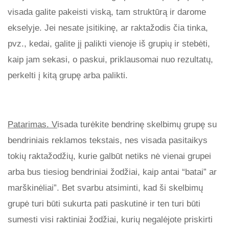
visada galite pakeisti viską, tam struktūrą ir darome
ekselyje. Jei nesate įsitikinę, ar raktažodis čia tinka,
pvz., kedai, galite jį palikti vienoje iš grupių ir stebėti,
kaip jam sekasi, o paskui, priklausomai nuo rezultatų,
perkelti į kitą grupę arba palikti.
Patarimas. V
isada turėkite bendrinę skelbimų grupę su
bendriniais reklamos tekstais, nes visada pasitaikys
tokių raktažodžių, kurie galbūt netiks nė vienai grupei
arba bus tiesiog bendriniai žodžiai, kaip antai “batai” ar
marškinėliai”. Bet svarbu atsiminti, kad ši skelbimų
grupė turi būti sukurta pati paskutinė ir ten turi būti
sumesti visi raktiniai žodžiai, kurių negalėjote priskirti