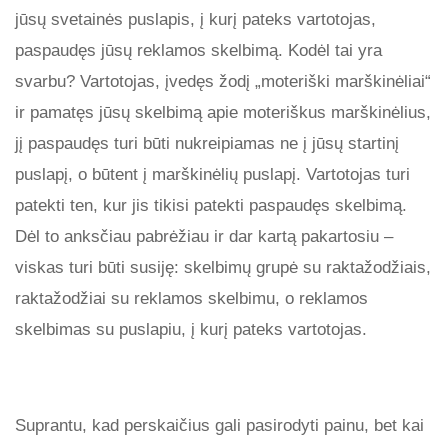
jūsų svetainės puslapis, į kurį pateks vartotojas,
paspaudęs jūsų reklamos skelbimą. Kodėl tai yra
svarbu? Vartotojas, įvedęs žodį „moteriški marškinėliai“
ir pamatęs jūsų skelbimą apie moteriškus marškinėlius,
jį paspaudęs turi būti nukreipiamas ne į jūsų startinį
puslapį, o būtent į marškinėlių puslapį. Vartotojas turi
patekti ten, kur jis tikisi patekti paspaudęs skelbimą.
Dėl to anksčiau pabrėžiau ir dar kartą pakartosiu –
viskas turi būti susiję: skelbimų grupė su raktažodžiais,
raktažodžiai su reklamos skelbimu, o reklamos
skelbimas su puslapiu, į kurį pateks vartotojas.
Suprantu, kad perskaičius gali pasirodyti painu, bet kai