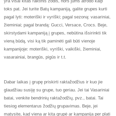
yra visai kitas raktinis žodis, nors jums atrodo kaip
toks pat. Jei turite Batų kampaniją, galite grupes kurti
pagal lyti: moteriški ir vyriški; pagal sezoną: vasariniai,
žieminiai; pagal brandą: Gucci, Versace, Crocs. Beje,
skirstydami kampaniją į grupes, nebūtina išsirinkti tik
vieną būdą, visi ką tik paminėti gali būti vienoje
kampanijoje: moteriški, vyriški, vaikiški, žieminiai,
vasarainiai, brangūs, pigūs ir t.t.
Dabar laikas į grupę priskirti raktažodžius ir kuo jie
glaudžiau susiję su grupe, tuo geriau. Jei tai Vasariniai
batai, venkite bendrinių raktažodžių, pvz., batai. Tai
tiesiog elementarus žodžių grupavimas. Beje, jei
matysite, kad viena ar kita grupė ar kampanija per plati