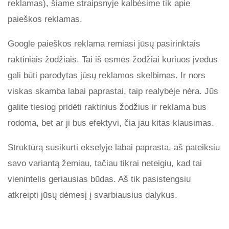
reklamas), šiame straipsnyje kalbėsime tik apie
paieškos reklamas.
Google paieškos reklama remiasi jūsų pasirinktais
raktiniais žodžiais. Tai iš esmės žodžiai kuriuos įvedus
gali būti parodytas jūsų reklamos skelbimas. Ir nors
viskas skamba labai paprastai, taip realybėje nėra. Jūs
galite tiesiog pridėti raktinius žodžius ir reklama bus
rodoma, bet ar ji bus efektyvi, čia jau kitas klausimas.
Struktūrą susikurti ekselyje labai paprasta, aš pateiksiu
savo variantą žemiau, tačiau tikrai neteigiu, kad tai
vienintelis geriausias būdas. Aš tik pasistengsiu
atkreipti jūsų dėmesį į svarbiausius dalykus.