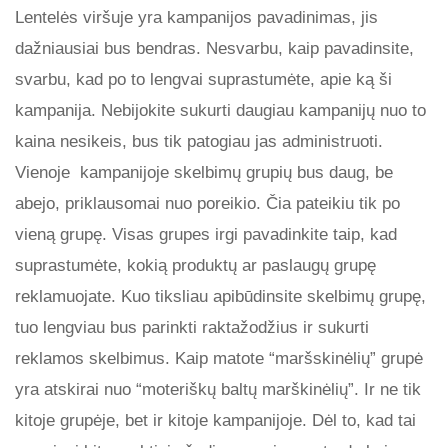
Lentelės viršuje yra kampanijos pavadinimas, jis
dažniausiai bus bendras. Nesvarbu, kaip pavadinsite,
svarbu, kad po to lengvai suprastumėte, apie ką ši
kampanija. Nebijokite sukurti daugiau kampanijų nuo to
kaina nesikeis, bus tik patogiau jas administruoti.
Vienoje kampanijoje skelbimų grupių bus daug, be
abejo, priklausomai nuo poreikio. Čia pateikiu tik po
vieną grupę. Visas grupes irgi pavadinkite taip, kad
suprastumėte, kokią produktų ar paslaugų grupę
reklamuojate. Kuo tiksliau apibūdinsite skelbimų grupę,
tuo lengviau bus parinkti raktažodžius ir sukurti
reklamos skelbimus. Kaip matote “maršskinėlių” grupė
yra atskirai nuo “moteriškų baltų marškinėlių”. Ir ne tik
kitoje grupėje, bet ir kitoje kampanijoje. Dėl to, kad tai