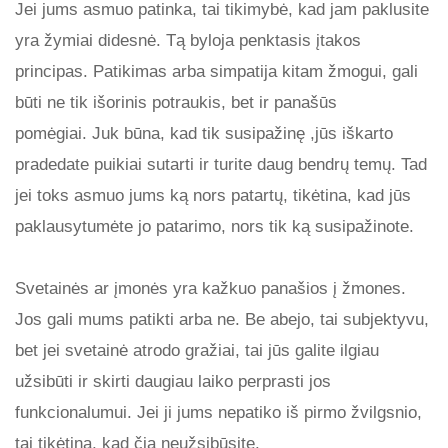
Jei jums asmuo patinka, tai tikimybė, kad jam paklusite
yra žymiai didesnė. Tą byloja penktasis įtakos
principas. Patikimas arba simpatija kitam žmogui, gali
būti ne tik išorinis potraukis, bet ir panašūs
pomėgiai. Juk būna, kad tik susipažinę ,jūs iškarto
pradedate puikiai sutarti ir turite daug bendrų temų. Tad
jei toks asmuo jums ką nors patartų, tikėtina, kad jūs
paklausytumėte jo patarimo, nors tik ką susipažinote.
Svetainės ar įmonės yra kažkuo panašios į žmones.
Jos gali mums patikti arba ne. Be abejo, tai subjektyvu,
bet jei svetainė atrodo gražiai, tai jūs galite ilgiau
užsibūti ir skirti daugiau laiko perprasti jos
funkcionalumui. Jei ji jums nepatiko iš pirmo žvilgsnio,
tai tikėtina, kad čia neužsibūsite.