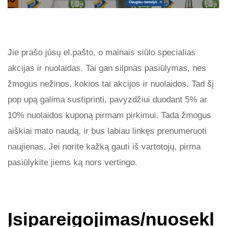
Jie prašo jūsų el.pašto, o mainais siūlo specialias
akcijas ir nuolaidas. Tai gan silpnas pasiūlymas, nes
žmogus nežinos, kokios tai akcijos ir nuolaidos. Tad šį
pop upą galima sustiprinti, pavyzdžiui duodant 5% ar
10% nuolaidos kuponą pirmam pirkimui. Tada žmogus
aiškiai mato naudą, ir bus labiau linkęs prenumeruoti
naujienas. Jei norite kažką gauti iš vartotojų, pirma
pasiūlykite jiems ką nors vertingo.
Įsipareigojimas/nuosekl