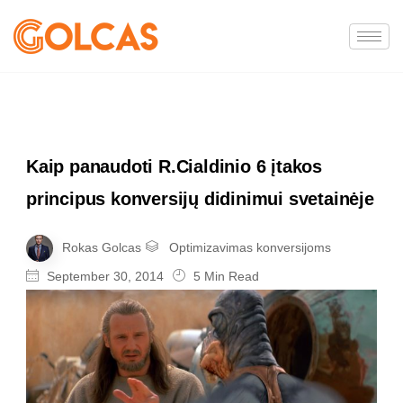
Kaip panaudoti R.Cialdinio 6 įtakos
principus konversijų didinimui svetainėje
Rokas Golcas
Optimizavimas konversijoms
September 30, 2014
5 Min Read