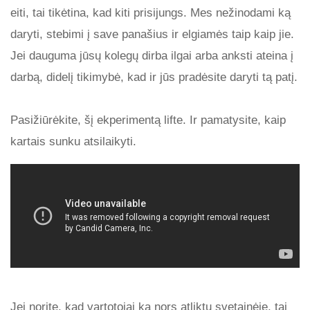
eiti, tai tikėtina, kad kiti prisijungs. Mes nežinodami ką
daryti, stebimi į save panašius ir elgiamės taip kaip jie.
Jei dauguma jūsų kolegų dirba ilgai arba anksti ateina į
darbą, didelį tikimybė, kad ir jūs pradėsite daryti tą patį.
Pasižiūrėkite, šį ekperimentą lifte. Ir pamatysite, kaip
kartais sunku atsilaikyti.
Jei norite, kad vartotojai ką nors atliktų svetainėje, tai