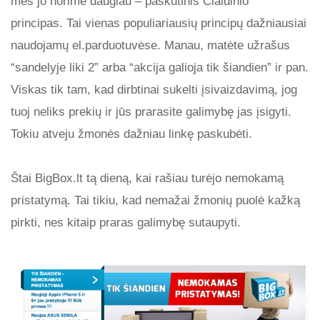
mes jo norime daugiau – paskutinis Cialdinio
principas. Tai vienas populiariausių principų dažniausiai
naudojamų el.parduotuvėse. Manau, matėte užrašus
“sandelyje liki 2” arba “akcija galioja tik šiandien” ir pan.
Viskas tik tam, kad dirbtinai sukelti įsivaizdavimą, jog
tuoj neliks prekių ir jūs prarasite galimybę jas įsigyti.
Tokiu atveju žmonės dažniau linkę paskubėti.
Štai BigBox.lt tą dieną, kai rašiau turėjo nemokamą
pristatymą. Tai tikiu, kad nemažai žmonių puolė kažką
pirkti, nes kitaip praras galimybę sutaupyti.