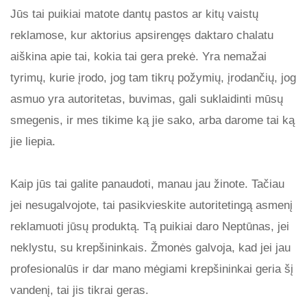
Jūs tai puikiai matote dantų pastos ar kitų vaistų
reklamose, kur aktorius apsirengęs daktaro chalatu
aiškina apie tai, kokia tai gera prekė. Yra nemažai
tyrimų, kurie įrodo, jog tam tikrų požymių, įrodančių, jog
asmuo yra autoritetas, buvimas, gali suklaidinti mūsų
smegenis, ir mes tikime ką jie sako, arba darome tai ką
jie liepia.
Kaip jūs tai galite panaudoti, manau jau žinote. Tačiau
jei nesugalvojote, tai pasikvieskite autoritetingą asmenį
reklamuoti jūsų produktą. Tą puikiai daro Neptūnas, jei
neklystu, su krepšininkais. Žmonės galvoja, kad jei jau
profesionalūs ir dar mano mėgiami krepšininkai geria šį
vandenį, tai jis tikrai geras.