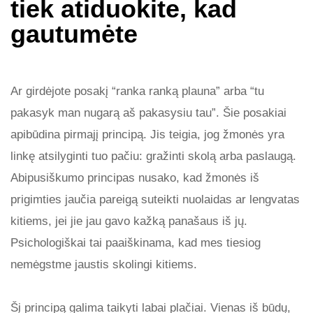
tiek atiduokite, kad
gautumėte
Ar girdėjote posakį “ranka ranką plauna” arba “tu
pakasyk man nugarą aš pakasysiu tau”. Šie posakiai
apibūdina pirmajį principą. Jis teigia, jog žmonės yra
linkę atsilyginti tuo pačiu: gražinti skolą arba paslaugą.
Abipusiškumo principas nusako, kad žmonės iš
prigimties jaučia pareigą suteikti nuolaidas ar lengvatas
kitiems, jei jie jau gavo kažką panašaus iš jų.
Psichologiškai tai paaiškinama, kad mes tiesiog
nemėgstme jaustis skolingi kitiems.
Šį principą galima taikyti labai plačiai. Vienas iš būdų,