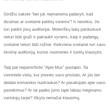
Girdžiu sakote “bet juk neįmanoma padaryti, kad
dizainas ar svetainė patiktų visiems”! Ir nereikia. Jis
turi patikti jūsų auditorijai. Moteriškų batų parduotuvė
neturi būti graži ir patraukli vyrams, kaip ir padangų
svetainė neturi būti rožinė. Kiekviena svetainė turi savo
tikslinę auditoriją, kurios nuomonės ir turėtų klausytis.
Taip pat nepamirškite “Apie Mus” puslapio. Tai
vienintelė vieta, kur įmonės savo prisitato. Ar jūs ten
dedate komandos nuotraukas? Ar pasakojate apie savo
pasiekimus? Ar tai padės jums tapti labiau mėgstamu
vartotojų tarpe? Iškyla nemažai klausimų.