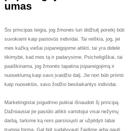
umas
Šis principas teigia, jog žmonės turi didžiulį poreikį būti
suvokiami kaip pastovūs individai. Tai reiškia, jog, jei
mes kažką viešai įsipareigojome atlikti, tai yra didelė
tikimybė, kad mes tą ir padarysime. Psicholigiškai, tai
paaiškinama, jog žmonės tapatina įsipareigojimą ir
nuoseklumą kaip savo įvaidžio dalį. Jie nori būti priimti
kaip nuoseklūs, savo žodžio besilaikantys individai.
Marketingistai įsigudrino puikiai išnaudoti šį principą.
Dažniausiai jie pasiūlo atlikti vartotojui visai nežymų
darbą, tarkime ką nors parsisiųsti ar užpildyti labai
trumpą formą. Gal būt sudalyvauti žaidime arba gauti