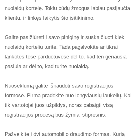
nuolaidų kortelę. Tokiu būdų žmogus labiau pasijaučia
klientu, ir linkęs laikytis šio įsitikinimo.
Galite pasižiūrėti į savo piniginę ir suskaičiuoti kiek
nuolaidų kortelių turite. Tada pagalvokite ar tikrai
lankotės tose parduotuvėse dėl to, kad ten geriausia
pasiūla ar dėl to, kad turite nuolaidą.
Nuoseklumą galite išnaudoti savo registracijos
formose. Pirma pradėkite nuo lengviausių laukelių. Kai
tik vartotojai juos užpildys, noras pabaigti visą
registracijos procesą bus žymiai stipresnis.
Pažvelkite į dvi automobilio draudimo formas. Kurią