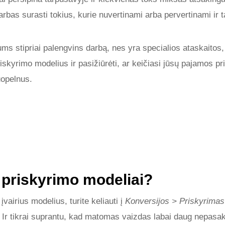
bas surasti tokius, kurie nuvertinami arba pervertinami ir tą
ms stipriai palengvins darbą, nes yra specialios ataskaitos, 
priskyrimo modelius ir pasižiūrėti, ar keičiasi jūsų pajamos p
uopelnus.
 priskyrimo modeliai?
įvairius modelius, turite keliauti į
Konversijos > Priskyrimas
. Ir tikrai suprantu, kad matomas vaizdas labai daug nepasak