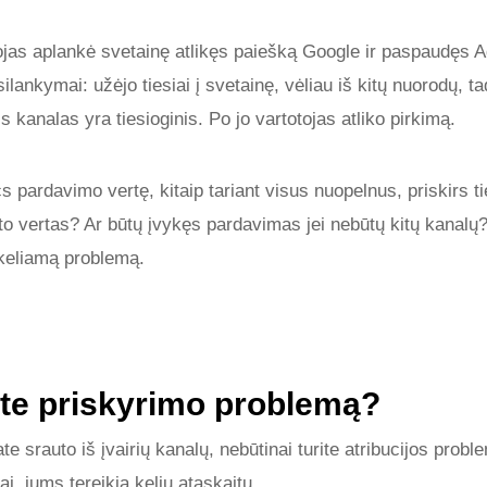
ojas aplankė svetainę atlikęs paiešką Google ir paspaudęs
ilankymai: užėjo tiesiai į svetainę, vėliau iš kitų nuorodų, ta
is kanalas yra tiesioginis. Po jo vartotojas atliko pirkimą.
s pardavimo vertę, kitaip tariant visus nuopelnus, priskirs t
is to vertas? Ar būtų įvykęs pardavimas jei nebūtų kitų kanal
 keliamą problemą.
rite priskyrimo problemą?
te srauto iš įvairių kanalų, nebūtinai turite atribucijos probl
ai, jums tereikia kelių ataskaitų.