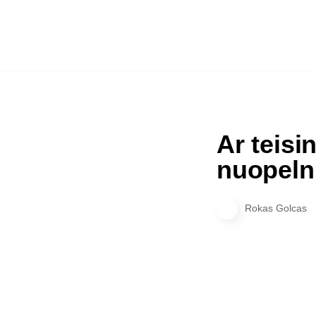
Ar teisi
nuopelnu
Rokas Golcas