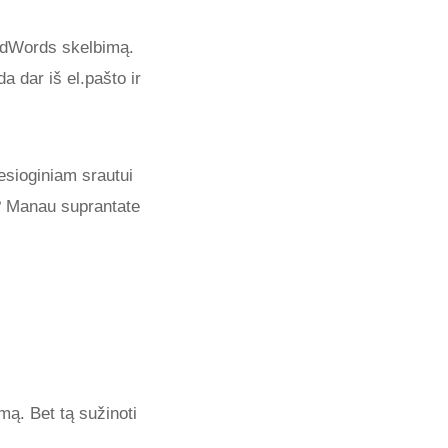
 AdWords skelbimą.
da dar iš el.pašto ir
iesioginiam srautui
ų? Manau suprantate
emą. Bet tą sužinoti