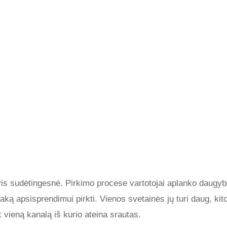
vis sudėtingesnė. Pirkimo procese vartotojai aplanko daugyb
įtaką apsisprendimui pirkti. Vienos svetainės jų turi daug, ki
ik vieną kanalą iš kurio ateina srautas.