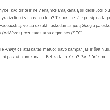
kimybė, kad turite ir ne vieną mokamą kanalą su dedikuotu bi
i yra izoliuoti vienas nuo kito? Tikiuosi ne. Jie persipina tar
r Facebook’ą, vėliau užsukti ieškodamas jūsų Google paieškoje.
(AdWords) rezultatas arba organinės (SEO).
e Analytics ataskaitas matuoti savo kampanijas ir šaltinius, 
ami paskutiniam kanalui. Bet ką tai reiškia? Pasižiūrėkime į