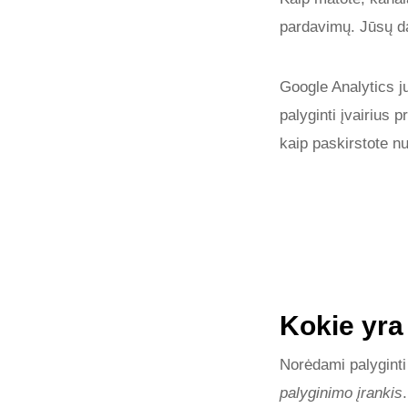
pardavimų. Jūsų dar
Google Analytics ju
palyginti įvairius 
kaip paskirstote n
Kokie yra
Norėdami palyginti 
palyginimo įrankis