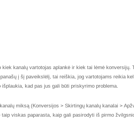
 kiek kanalų vartotojas aplankė ir kiek tai lėmė konversijų. T
panašų į šį paveikslėlį, tai reiškia, jog vartotojams reikia kel
 to išplaukia, kad pas jus gali būti priskyrimo problema.
r kanalų miksą (Konversijos > Skirtingų kanalų kanalai > Apžv
taip viskas paparasta, kaip gali pasirodyti iš pirmo žvilgsni