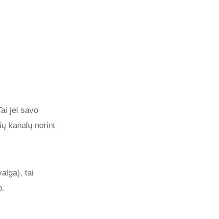
ai jei savo
ių kanalų norint
alga), tai
o.