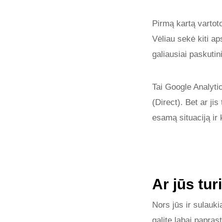
Pirmą kartą vartot
Vėliau sekė kiti aps
galiausiai paskutin
Tai Google Analytic
(Direct). Bet ar j
esamą situaciją ir
Ar jūs tu
Nors jūs ir sulaukia
galite labai paprast