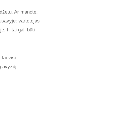
udžetu. Ar manote,
pusavyje: vartotojas
 Ir tai gali būti
tai visi
 pavyzdį.