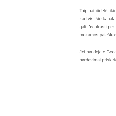
Taip pat didelė ti
kad visi šie kanala
gali jūs atrasti pe
mokamos paieškos 
Jei naudojate Googl
pardavimai priskiri